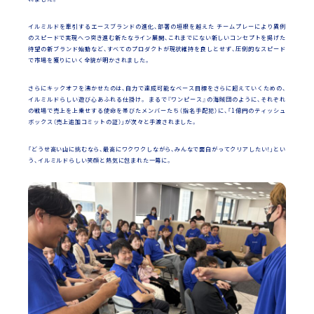
イルミルドを牽引するエースブランドの進化、部署の垣根を越えた チームプレーにより異例
のスピードで実現へつ突き進む新たなライン展開、これまでにない新しいコンセプトを掲げた
待望の新ブランド始動など、すべてのプロダクトが現状維持を良しとせず、圧倒的なスピード
で市場を獲りにいく全貌が明かされました。
さらにキックオフを沸かせたのは、自力で達成可能なベース目標をさらに超えていくための、
イルミルドらしい遊び心あふれる仕掛け。 まるで『ワンピース』の海賊団のように、それぞれ
の戦場で売上を上乗せする使命を帯びたメンバーたち（指名手配犯）に、「1億円のティッシュ
ボックス（売上追加コミットの証）」が次々と手渡されました。
「どうせ高い山に挑むなら、最高にワクワクしながら、みんなで面白がってクリアしたい！」とい
う、イルミルドらしい笑顔と熱気に包まれた一幕に。