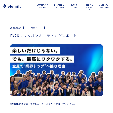
COMPANY
BRANDS
RECRUIT
NEWS
CONTACT
会社概要
ブランド一覧
採用
お知らせ
お問い合わせ
2026.06.04
お知らせ
FY26キックオフミーティングレポート
「昨年度、正直に言って苦しかったという人、手を挙げてください。」