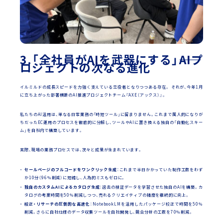
3.「全社員がAIを武器にする」――AIプ
ロジェクトの次なる進化
イルミルドの成長スピードを力強く支えている立役者となりつつある存在。 それが、今年1月
に立ち上がった部署横断のAI推進プロジェクトチーム『AXE（アックス）』。
私たちのAI活用は、単なる日常業務の「時短ツール」に留まりません。これまで属人的になりが
ちだったEC運用のプロセスを徹底的に分解し、ツールやAIに置き換える独自の「自動化スキー
ム」を自社内で構築しています。
実際、現場の業務プロセスでは、次々と成果が生まれています。
セールページのフルコードをワンクリック生成
：これまで半日かかっていた制作工数をわず
か10分（96％削減）に短縮し、人為的ミスもゼロに。
独自のカスタムAIによるカタログ生成
：過去の検証データを学習させた独自のAIを構築。カ
タログの考案時間を50％削減しつつ、売れるクリエイティブの精度を継続的に向上。
校正・リサーチの圧倒的な高速化
：NotebookLMを活用したパッケージ校正で時間を50％
削減。さらに自社仕様のデータ収集ツールを自社開発し、競合分析の工数を70％削減。