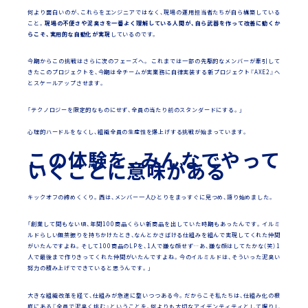
何より面白いのが、これらをエンジニアではなく、現場の運用担当者たちが自ら構築している
こと。
現場の不便さや泥臭さを一番よく理解している人間が、自ら武器を作って改善に動くか
らこそ、実用的な自動化が実現
しているのです。
今期からこの挑戦はさらに次のフェーズへ。 これまでは一部の先駆的なメンバーが牽引して
きたこのプロジェクトを、今期は全チームが実業務に自律実装する新プロジェクト『AXE2』へ
とスケールアップさせます。
「テクノロジーを限定的なものにせず、全員の当たり前のスタンダードにする。」
心理的ハードルをなくし、組織全員の生産性を爆上げする挑戦が始まっています。
この体験を、みんなでやって
いくことに意味がある
キックオフの締めくくり。西は、メンバー一人ひとりをまっすぐに見つめ、語り始めました。
「創業して間もない頃、年間100商品くらい新商品を出していた時期もあったんです。イルミ
ルドらしい無茶振りを持ちかけたとき、なんとかさばける仕組みを組んで実現してくれた仲間
がいたんですよね。そして100商品のLPを、1人で嫌な顔せず…あ、嫌な顔はしてたかな（笑）1
人で最後まで作りきってくれた仲間がいたんですよね。今のイルミルドは、そういった泥臭い
努力の積み上げでできていると思うんです。」
大きな組織改革を経て、仕組みが急速に整いつつある今。だからこそ私たちは、仕組み化の根
底にある『全員で泥臭く挑む』ということを、何よりも大切なアイデンティティとして握りし