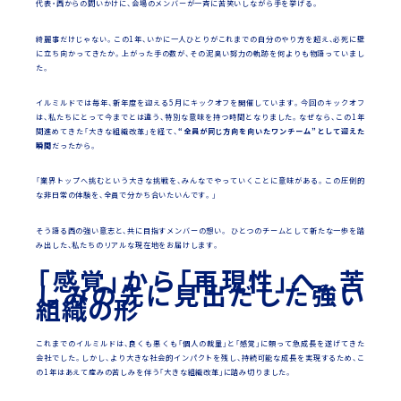
代表・西からの問いかけに、会場のメンバーが一斉に苦笑いしながら手を挙げる。
綺麗事だけじゃない。この1年、いかに一人ひとりがこれまでの自分のやり方を超え、必死に壁
に立ち向かってきたか。上がった手の数が、その泥臭い努力の軌跡を何よりも物語っていまし
た。
イルミルドでは毎年、新年度を迎える5月にキックオフを開催しています。今回のキックオフ
は、私たちにとって今までとは違う、特別な意味を持つ時間となりました。なぜなら、この1年
間進めてきた「大きな組織改革」を経て、
“全員が同じ方向を向いたワンチーム”として迎えた
瞬間
だったから。
「業界トップへ挑むという大きな挑戦を、みんなでやっていくことに意味がある。この圧倒的
な非日常の体験を、全員で分かち合いたいんです。」
そう語る西の強い意志と、共に目指すメンバーの想い。 ひとつのチームとして新たな一歩を踏
み出した、私たちのリアルな現在地をお届けします。
「感覚」から「再現性」へ。苦
しみの先に見出だした強い
組織の形
これまでのイルミルドは、良くも悪くも「個人の裁量」と「感覚」に頼って急成長を遂げてきた
会社でした。しかし、より大きな社会的インパクトを残し、持続可能な成長を実現するため、こ
の1年はあえて産みの苦しみを伴う「大きな組織改革」に踏み切りました。