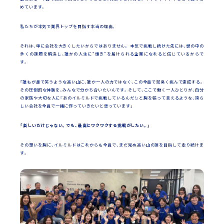
めています。
私たちが本気で業界トップを目指す本当の理由。
それは、単に会社を大きくしたいからではありません。 本気で挑戦し続けた先には、世の中の
多くの課題を解決し、誰かの人生に“輝き”を届けられる企業になれると信じているからで
す。
「誰もが鼻で笑うような高い山に、誰か一人の力ではなく、この全員で泥臭く挑んで達成する。
その圧倒的な体験を、みんなで分かち合いたいんです。そして、ここで働く一人ひとりが、自分
の家族や大切な人に『あのイルミルドで挑戦しているんだ！』と胸を張って言えるような、誇ら
しい会社を全員で一緒に作っていきたいと思っています」
「楽しいだけじゃない。でも、最高にワクワクする挑戦がしたい。」
その想いを胸に、イルミルドはこれからも全員で、まだ見ぬ高い山の頂を目指して走り続けま
す。