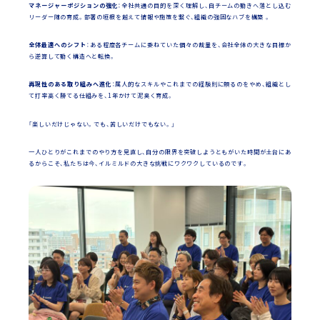
マネージャーポジションの強化
：全社共通の目的を深く理解し、自チームの動きへ落とし込む
リーダー陣の育成。部署の垣根を越えて情報や施策を繋ぐ、組織の強固なハブを構築 。
全体最適へのシフト
：ある程度各チームに委ねていた個々の裁量を、会社全体の大きな目標か
ら逆算して動く構造へと転換。
再現性のある取り組みへ進化
：属人的なスキルやこれまでの経験則に頼るのをやめ、組織とし
て打率高く勝てる仕組みを、1年かけて泥臭く育成。
「楽しいだけじゃない。でも、苦しいだけでもない。」
一人ひとりがこれまでのやり方を見直し、自分の限界を突破しようともがいた時間が土台にあ
るからこそ、私たちは今、イルミルドの大きな挑戦にワクワクしているのです。