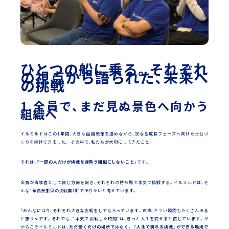
ひとつの船に乗る。それぞれ
の視点から語られた、未来へ
の挑戦
1.全員で、まだ見ぬ景色へ向かう
組織へ
イルミルドはこの1年間、大きな組織改革を進めながら、次なる成長フェーズへ向けた土台づ
くりを続けてきました。 その中で、私たちが大切にしてきたこと。
それは、
「一部の人だけが挑戦を背負う組織にしないこと」
です。
全員が当事者として同じ方向を向き、それぞれの持ち場で本気で挑戦する。イルミルドは、そ
んな“全員参加型の挑戦集団”でありたいと考えています。
「みんなには今、それぞれ大きな挑戦をしてもらっています。正直、キツい瞬間もたくさんある
と思うんです。それでも、“本気で挑戦した時間”は、きっと人生を変えると信じています。だ
からこそイルミルドは、
ただ働くだけの場所ではなく、 『人生で誇れる挑戦』ができる場所で