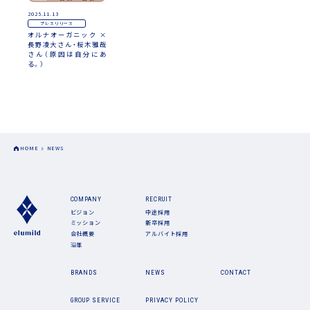
2025.11.13
プレスリリース
オルナオーガニック ×
長野凌大さん・桜木雅哉
さん（原因は自分にあ
る。）
HOME
NEWS
COMPANY
RECRUIT
ビジョン
中途採用
ミッション
新卒採用
会社概要
アルバイト採用
沿革
BRANDS
NEWS
CONTACT
GROUP SERVICE
PRIVACY POLICY